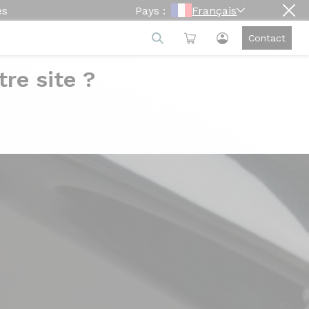
es
Pays :
Français
Contact
re site ?