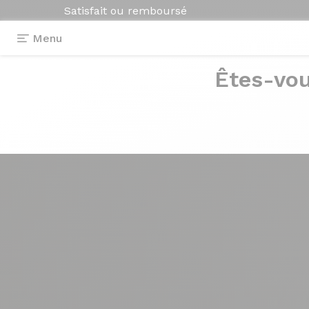
Satisfait ou remboursé
Menu
Êtes-vou
Photos
> Vernis brillant
Vernis
brillant