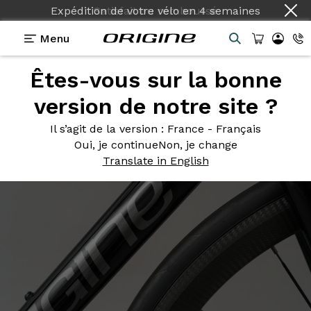
Expédition de votre vélo
en
4 semaines
Menu
Êtes-vous sur la bonne
Photos
> Noir Piano
version de notre site ?
Noir
Piano
Il s’agit de la version
: France - Français
Oui, je continue
Non, je change
Translate in English