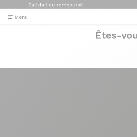
Satisfait ou remboursé
Menu
Êtes-vou
Photos
> Vert Lime
Vert
Lime