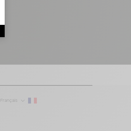
r
Français