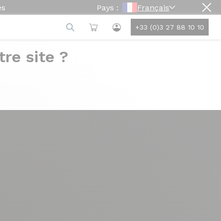
es
Pays :
Français
+33 (0)3 27 88 10 10
re site ?