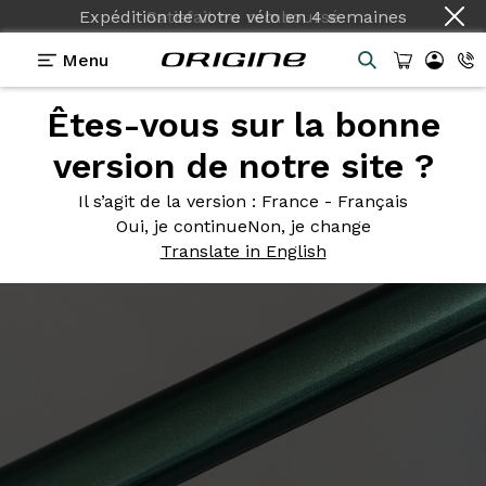
Expédition de votre vélo
en
4 semaines
Menu
Êtes-vous sur la bonne
Photos
> Vert Verdant
version de notre site ?
Vert
Verdant
Il s’agit de la version
: France - Français
Oui, je continue
Non, je change
Translate in English