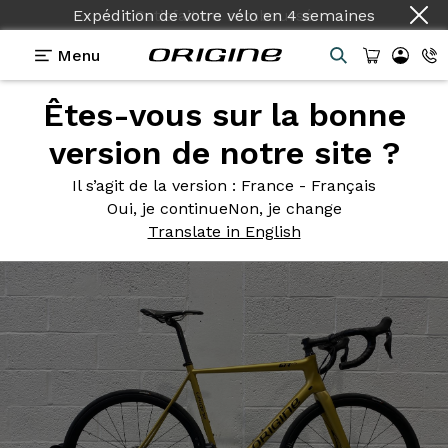
Expédition de votre vélo
en
4 semaines
Menu
Êtes-vous sur la bonne
Photos
> Axxome GTR Evo Curcuma / Décor Evo
Medium Noir
version de notre site ?
Axxome GTR
Evo Curcuma /
Il s’agit de la version
: France - Français
Oui, je continue
Non, je change
Décor Evo Medium Noir
Translate in English