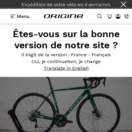
Expédition de votre vélo
en
4 semaines
Menu
Êtes-vous sur la bonne
Photos
> Axxome GT Vert Anglais
version de notre site ?
Axxome GT
Vert Anglais
Il s’agit de la version
: France - Français
Oui, je continue
Non, je change
Translate in English