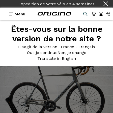
Expédition de votre vélo
en
4 semaines
Menu
Êtes-vous sur la bonne
Photos
> Axxome GT Gris Titane
version de notre site ?
Axxome GT
Gris Titane
Il s’agit de la version
: France - Français
Oui, je continue
Non, je change
Translate in English