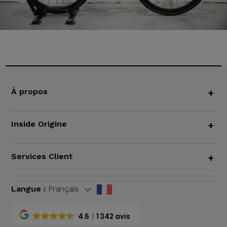
À propos
+
Inside Origine
+
Services Client
+
Langue :
Français
4.6
1 342 avis