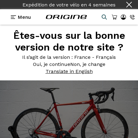
Expédition de votre vélo
en
4 semaines
Menu
Êtes-vous sur la bonne
Photos
> Axxome RS Evo Rouge Flamme Satiné
version de notre site ?
Axxome RS
Evo Rouge
Il s’agit de la version
: France - Français
Flamme Satiné
Oui, je continue
Non, je change
Translate in English