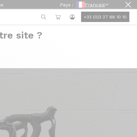
es
Pays :
Français
+33 (0)3 27 88 10 10
re site ?