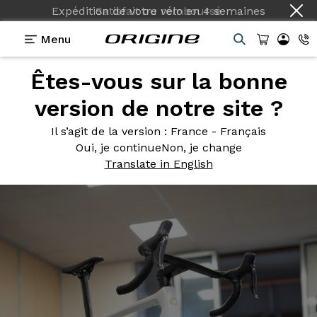
Expédition de votre vélo
en
4 semaines
Menu
Êtes-vous sur la bonne
Photos
> Blanc Nacré
version de notre site ?
Blanc
Nacré
Il s’agit de la version
: France - Français
Oui, je continue
Non, je change
Translate in English