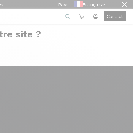
es
Pays :
Français
Contact
re site ?