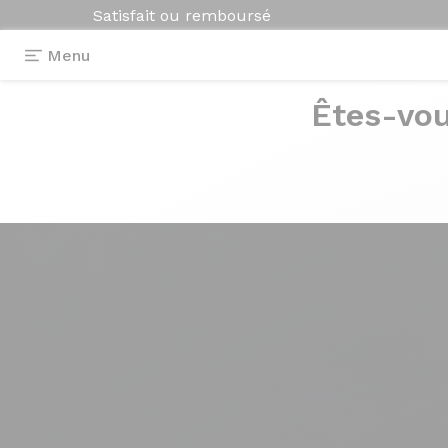
Satisfait ou remboursé
Menu
Êtes-vou
Photos
> Blanc Nacré
Blanc
Nacré