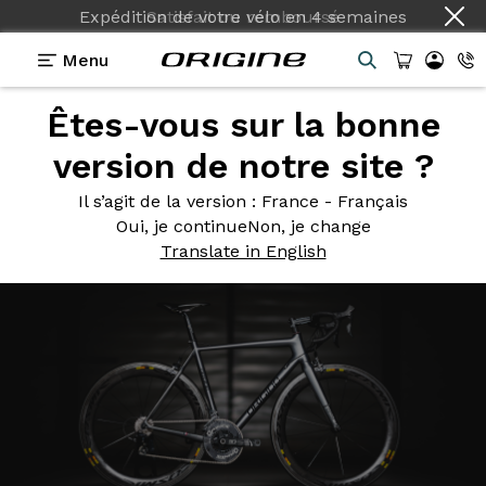
Expédition de votre vélo
en
4 semaines
Menu
Êtes-vous sur la bonne
Photos
> Vélo de course Origine Axxome 350
version de notre site ?
Vélo de
course Origine
Il s’agit de la version
: France - Français
Axxome 350
Oui, je continue
Non, je change
Translate in English