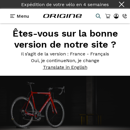
Expédition de votre vélo
en
4 semaines
Menu
Êtes-vous sur la bonne
Photos
> Vélo de course Orgine Axxome 350 Rouge GT
version de notre site ?
Vélo de
course Orgine
Il s’agit de la version
: France - Français
Axxome 350 Rouge GT
Oui, je continue
Non, je change
Translate in English