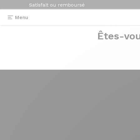
Satisfait ou remboursé
Menu
Êtes-vou
Photos
> Tuxedo Evo2 - Zoom Top Tube
Tuxedo Evo2
- Z