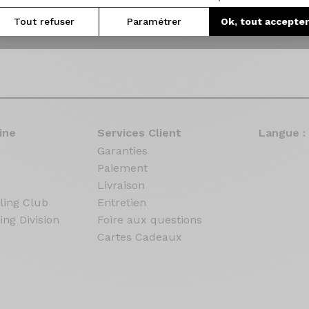
Tout refuser
Paramétrer
Ok, tout accepte
ine
Services Client
Langue :
Garanties
Paiement
Livraison
ling Club
Entretien
ing Division
Foire aux questions
Cartes Cadeaux