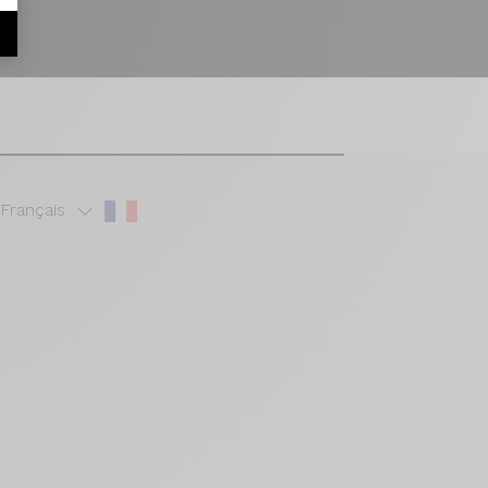
r
Français