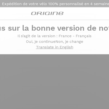
Expédition de votre vélo
100% personnalisé en
4 semain
s sur la bonne version de not
Il s’agit de la version
: France - Français
oom Top Tube
Oui, je continue
Non, je change
Translate in English