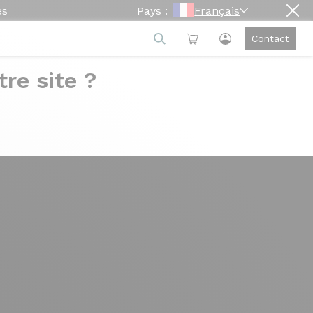
es
Pays :
Français
Contact
re site ?