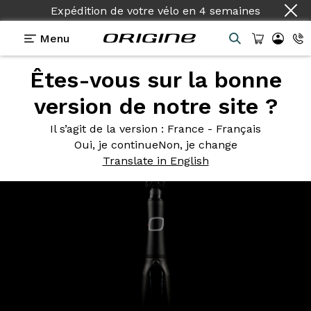
Expédition de votre vélo
en
4 semaines
Menu
Êtes-vous sur la bonne
Photos
> Tuxedo Evo2 - Zoom Douille 2
version de notre site ?
Tuxedo Evo2
- Zoom Douille 2
Il s’agit de la version
: France - Français
Oui, je continue
Non, je change
Translate in English