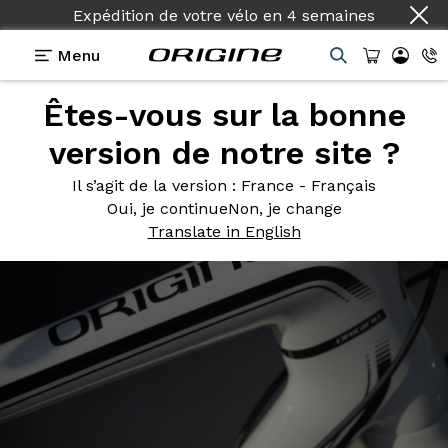
Expédition de votre vélo
en
4 semaines
Menu
Êtes-vous sur la bonne
Photos
> Zoom Axxome Blanc Summit
version de notre site ?
Zoom Axxome
Blanc Summit
Il s’agit de la version
: France - Français
Oui, je continue
Non, je change
Translate in English