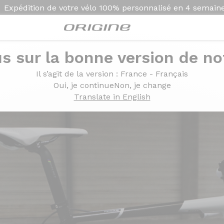
Expédition de votre vélo
100% personnalisé en
4 semain
s sur la bonne version de not
 / Blanc Summit
Il s’agit de la version
: France - Français
bre apparente / Blanc 
Oui, je continue
Non, je change
Translate in English