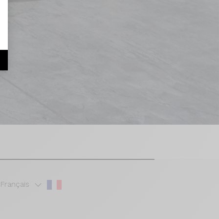
r
Français