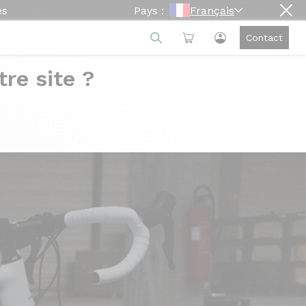
es
Pays :
Français
Contact
re site ?
Summit