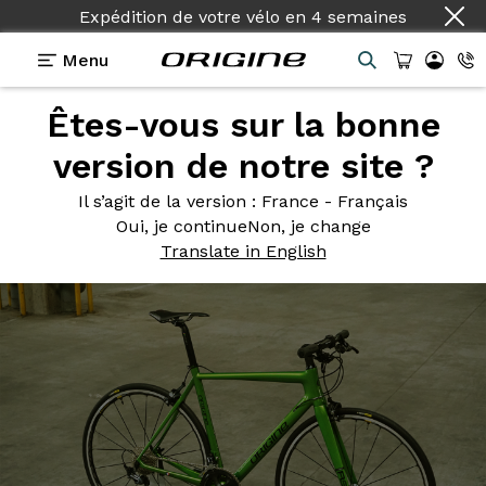
Expédition de votre vélo
en
4 semaines
Menu
Êtes-vous sur la bonne
Photos
> Axxome RS2 Fitness - Colors On Demand
version de notre site ?
Axxome RS2
Fitness - Colors
Il s’agit de la version
: France - Français
On Demand
Oui, je continue
Non, je change
Translate in English