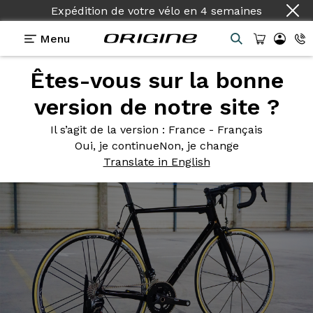
Expédition de votre vélo
en
4 semaines
Menu
Êtes-vous sur la bonne
Photos
> Axxome RS Noir Piano
version de notre site ?
Axxome RS
Noir Piano
Il s’agit de la version
: France - Français
Oui, je continue
Non, je change
Translate in English