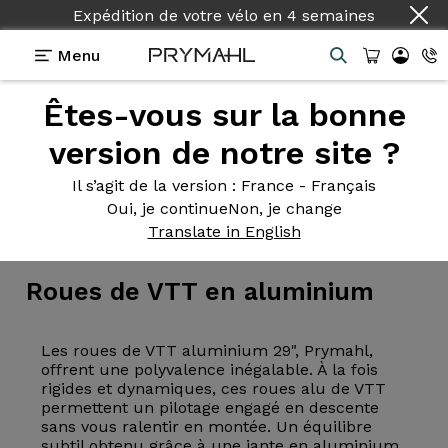
Expédition de votre vélo
en
4 semaines
Menu
Êtes-vous sur la bonne
version de notre site ?
Il s’agit de la version
: France - Français
Oui, je continue
Non, je change
Roues
>
VTT
Translate in English
Roues de
VTT en aluminium
Les roues de VTT aluminium 29", Prymahl,
offrent une polyvalence inégalable. À la fois
rigides et dynamiques, ces roues alu de VTT
permettent un pilotage engagé en descente
sans vous ralentir en montée. Un équilibre
subtil obtenu grâce à une jante en aluminium