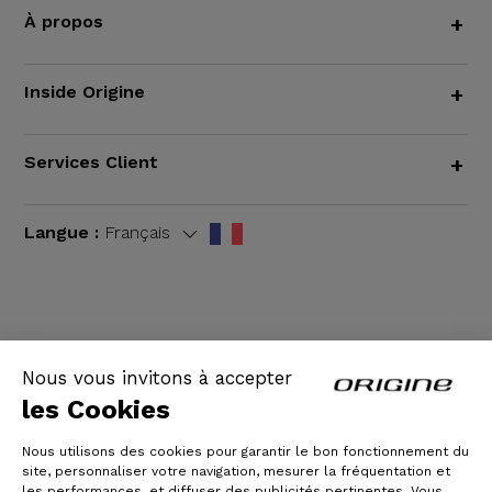
À propos
+
Inside Origine
+
Services Client
+
Langue :
Français
CGV
|
Mentions légales
Nous vous invitons à accepter
les Cookies
Nous utilisons des cookies pour garantir le bon fonctionnement du
site, personnaliser votre navigation, mesurer la fréquentation et
les performances, et diffuser des publicités pertinentes. Vous