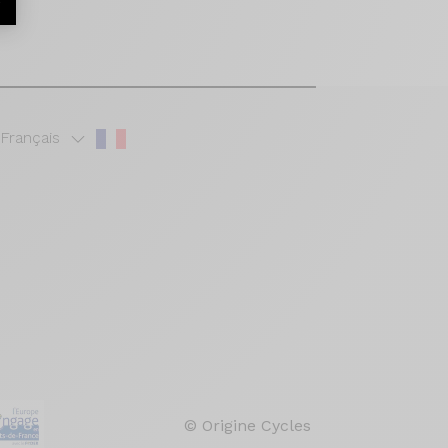
r
Français
© Origine Cycles