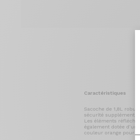
Caractéristiques
Sacoche de 1,8L robuste
sécurité supplémentair
Les éléments réfléchiss
également dotée d'une 
couleur orange pour fac