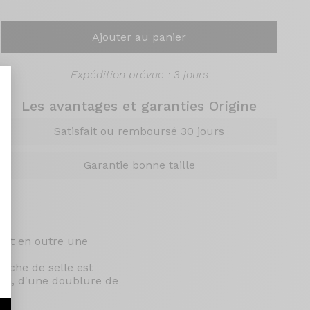
Ajouter au panier
Expédition prévue : 3 jours
Les avantages et garanties Origine
Satisfait ou remboursé 30 jours
nt : Personnalisez vos Options
Garantie bonne taille
rent en outre une
coche de selle est
fin, d'une doublure de