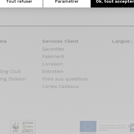
Tout refuser
Paramétrer
Ok, tout accepte
ine
Services Client
Langue :
Garanties
Paiement
Livraison
ling Club
Entretien
ing Division
Foire aux questions
Cartes Cadeaux