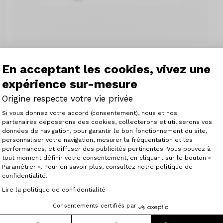
En acceptant les cookies, vivez une
expérience sur-mesure
Origine respecte votre vie privée
Plateforme de Gestion du Consenteme
Si vous donnez votre accord (consentement), nous et nos
partenaires déposerons des cookies, collecterons et utiliserons vos
données de navigation, pour garantir le bon fonctionnement du site,
personnaliser votre navigation, mesurer la fréquentation et les
Axeptio consent
performances, et diffuser des publicités pertinentes. Vous pouvez à
tout moment définir votre consentement, en cliquant sur le bouton «
Paramétrer ». Pour en savoir plus, consultez notre politique de
 et résistante à l'usure. Les éléments réfléchissants off
confidentialité.
e dans l'obscurité.
Lire la politique de confidentialité
ants, comme le logo SKS, ajoutent à la sécurité. Cette sa
fermeture éclair, d'une poche intérieure sécurisée et, en
Consentements certifiés par
iliter la recherche des objets.