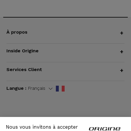
À propos
+
Inside Origine
+
Services Client
+
Langue :
Français
CGV
|
Mentions légales
Nous vous invitons à accepter