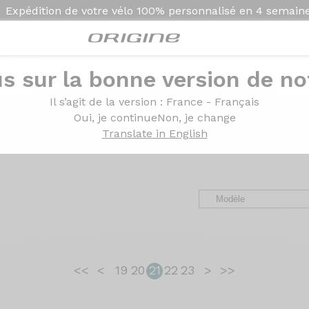
Expédition de votre vélo
100% personnalisé en
4 semain
s sur la bonne version de not
ges des clients Origin
Il s’agit de la version
: France - Français
Oui, je continue
Non, je change
Translate in English
avel, VTT et VAE. Des retours d’expérience, de la configurat
<<
<
19
20
21
22
23
>
>>