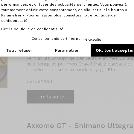
Lire la suite
performances, et diffuser des publicités pertinentes. Vous pouvez à
tout moment définir votre consentement, en cliquant sur le bouton «
Paramétrer ». Pour en savoir plus, consultez notre politique de
confidentialité.
Lire la politique de confidentialité
Trail - Shimano 105 - Roues F
Consentements certifiés par
Voici la photo de mon compagnon de route lors
Tout refuser
Paramétrer
Ok, tout accepte
Bretagne, en juin de cette année. 9 jours de pur
vent et les 5400m de dénivelés + et mes 59 ans
suis conquise par mon Gravel Trail 2 plateaux e
du vélo de course en mode voyage. Et ce
09/09/2021
Lire la suite
Axxome GT - Shimano Ultegra