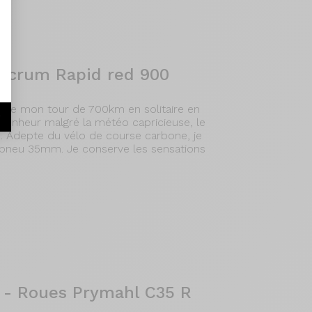
ulcrum Rapid red 900
 de mon tour de 700km en solitaire en
r
 bonheur malgré la météo capricieuse, le
. Adepte du vélo de course carbone, je
t pneu 35mm. Je conserve les sensations
 - Roues Prymahl C35 R