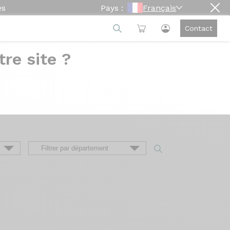
es
Pays :
Français
Contact
re site ?
e
ion du vélo à sa livraison, en passant