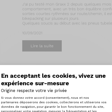
J'ai pu testé mon Graxx 2 depuis quelques mois 
comportement, avec un très bon équilibre confo
sorties courtes rythmées sur route/chemin, il est
bikepacking sur plusieurs jours.
Quelques soucis au début avec les pneus tubele
10/09/2021
Lire la suite
Trail - Shimano GRX 400 - Ro
En acceptant les cookies, vivez une
expérience sur-mesure
Une rencontre sympa en haut du Ventoux!
Deux trail et deux axxome (1 seul sur la photo).
Origine respecte votre vie privée
Le trail, habitué aux chemins, se comporte très b
Plateforme de Gestion du Consenteme
Si vous donnez votre accord (consentement), nous et nos
09/09/2021
partenaires déposerons des cookies, collecterons et utiliserons vos
données de navigation, pour garantir le bon fonctionnement du site,
personnaliser votre navigation, mesurer la fréquentation et les
Axeptio consent