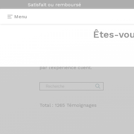
Satisfait ou remboursé
Menu
Êtes-vou
Avis et
témoigna
Lisez les avis sur nos vélos de Route, Gr
par l’expérience client.
Total : 1265 Témoignages