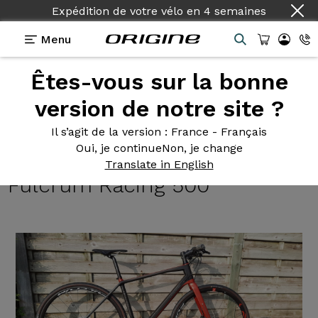
Expédition de votre vélo
en
4 semaines
Menu
Êtes-vous sur la bonne
Témoignages
>
Graxx Gravel Flatbar- Shimano GRX
800 - Roues Fulcrum Racing 500
version de notre site ?
Graxx Gravel
Flatbar-
Il s’agit de la version
: France - Français
Oui, je continue
Non, je change
Shimano GRX 800 - Roues
Translate in English
Fulcrum Racing 500