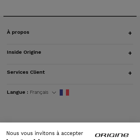
À propos
+
Inside Origine
+
Services Client
+
Langue :
Français
CGV
|
Mentions légales
Nous vous invitons à accepter