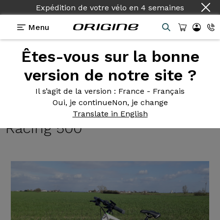
Expédition de votre vélo
en
4 semaines
Menu
Êtes-vous sur la bonne
Témoignages
>
Graxx Gravel - Shimano GRX 800
1x11v - Roues Fulcrum Racing 500
version de notre site ?
Graxx Gravel
- Shimano GRX
Il s’agit de la version
: France - Français
Oui, je continue
Non, je change
800 1x11v - Roues Fulcrum
Translate in English
Racing 500