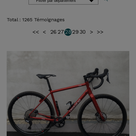
Total : 1265 Témoignages
<<
<
26
27
28
29
30
>
>>