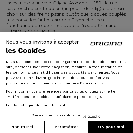
investir dans un vélo Origine Axxome II 350. Je me
suis focalisé sur le poids (un peu + de 7 kg) d'où mon
choix sur des freins patins plutôt que disques couplés
aux nouvelles jantes carbone Prymahl et cela
fonctionne correctement avec le groupe Shimano
Ultegra R8000. Je suis
Nous vous invitons à accepter
01/02/2021
les Cookies
Lire la suite
Nous utilisons des cookies pour garantir le bon fonctionnement du
site, personnaliser votre navigation, mesurer la fréquentation et
les performances, et diffuser des publicités pertinentes. Vous
pouvez obtenir davantage d'informations ou modifier vos
préférences, en cliquant sur le bouton « Paramétrer ».
Pour modifier vos préférences par la suite, cliquez sur le lien
'Préférences de cookies' situé dans le pied de page.
Lire la politique de confidentialité
Consentements certifiés par
Non merci
Paramétrer
OK pour moi