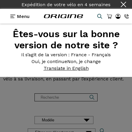
Expédition de votre vélo
en
4 semaines
Menu
Êtes-vous sur la bonne
Avis et
témoignages des
version de notre site ?
clients Origine
Il s’agit de la version
: France - Français
Oui, je continue
Non, je change
Lisez les avis sur nos vélos de Route, Gravel, VTT et
Translate in English
VAE. Des retours d’expérience, de la configuration du
vélo à sa livraison, en passant par l’expérience client.