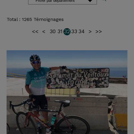
Total : 1265 Témoignages
<<
<
30
31
32
33
34
>
>>