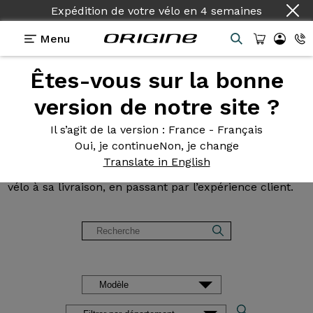
Expédition de votre vélo
en
4 semaines
Menu
Êtes-vous sur la bonne
Avis et
témoignages des
version de notre site ?
clients Origine
Il s’agit de la version
: France - Français
Oui, je continue
Non, je change
Lisez les avis sur nos vélos de Route, Gravel, VTT et
Translate in English
VAE. Des retours d’expérience, de la configuration du
vélo à sa livraison, en passant par l’expérience client.