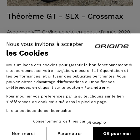
Théorème GT - SLX - Crossmax
Avec mon VTT Origine acheté en début d'année 2020,
je peux m'entraîner régulièrement et prendre le départ
à de nombreuses compétitions de cross triathlon et
Nous vous invitons à accepter
de cyclocross VTT. Je peux m'entraîner dans les terrils
les Cookies
du Nord comme dans la montagne Jurassienne en
passant dans chemins boueux, des singles, la forêt,
Nous utilisons des cookies pour garantir le bon fonctionnement du
les chemins pierreux.... Il s'adapte partout grâce à ses
site, personnaliser votre navigation, mesurer la fréquentation et
roues en 29 pouces
les performances, et diffuser des publicités pertinentes. Vous
pouvez obtenir davantage d'informations ou modifier vos
26/08/2020
préférences, en cliquant sur le bouton « Paramétrer ».
Pour modifier vos préférences par la suite, cliquez sur le lien
Lire la suite
'Préférences de cookies' situé dans le pied de page.
Lire la politique de confidentialité
Consentements certifiés par
Non merci
Paramétrer
OK pour moi