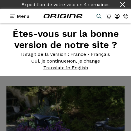
Expédition de votre vélo
en
4 semaines
Menu
Êtes-vous sur la bonne
Témoignages
>
Axxome II 350 - Ultegra Di2 -
Fulcrum Racing Zero
version de notre site ?
Axxome II
350 - Ultegra Di2 -
Il s’agit de la version
: France - Français
Oui, je continue
Non, je change
Fulcrum Racing Zero
Translate in English