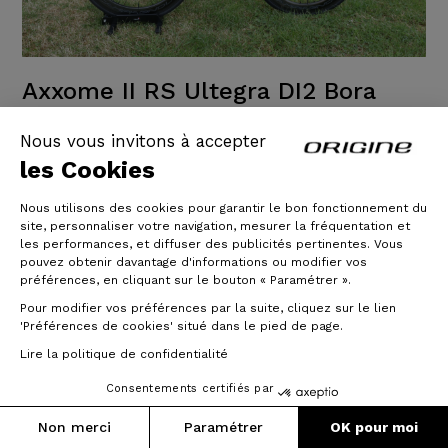
Axxome II RS Ultegra DI2 Bora
WTO 45 Dark
Nous vous invitons à accepter
les Cookies
Je suis dès à présent un heureux Ambassadeur
Origine et propriétaire de deux Axxome RS II.
Nous utilisons des cookies pour garantir le bon fonctionnement du
Que dire ? J’ai entre mes mains deux bombes
site, personnaliser votre navigation, mesurer la fréquentation et
atomiques !
les performances, et diffuser des publicités pertinentes. Vous
pouvez obtenir davantage d'informations ou modifier vos
Je suis époustouflé par la rigidité, la légèreté, la
préférences, en cliquant sur le bouton « Paramétrer ».
nervosité et le rendement que l’on a avec ce cadre,
Pour modifier vos préférences par la suite, cliquez sur le lien
qui demande tout le temps à être relancé avec sa
'Préférences de cookies' situé dans le pied de page.
géométrie très courte, la technologie du triangle
Lire la politique de confidentialité
arrière CCT+ et le
Consentements certifiés par
25/06/2020
Non merci
Paramétrer
OK pour moi