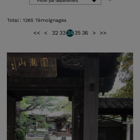
Total : 1265 Témoignages
<<
<
32
33
34
35
36
>
>>