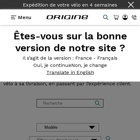
Pays :
Français
Menu
Êtes-vous sur la bonne
Avis et
témoignages des
version de notre site ?
clients Origine
Il s’agit de la version
: France - Français
Oui, je continue
Non, je change
Lisez les avis sur nos vélos de Route, Gravel, VTT et
Translate in English
VAE. Des retours d’expérience, de la configuration du
vélo à sa livraison, en passant par l’expérience client.