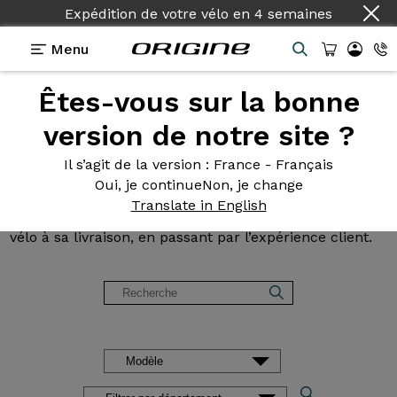
Expédition de votre vélo
Pays :
Français
en
4 semaines
Menu
Êtes-vous sur la bonne
Avis et
témoignages des
version de notre site ?
clients Origine
Il s’agit de la version
: France - Français
Oui, je continue
Non, je change
Lisez les avis sur nos vélos de Route, Gravel, VTT et
Translate in English
VAE. Des retours d’expérience, de la configuration du
vélo à sa livraison, en passant par l’expérience client.