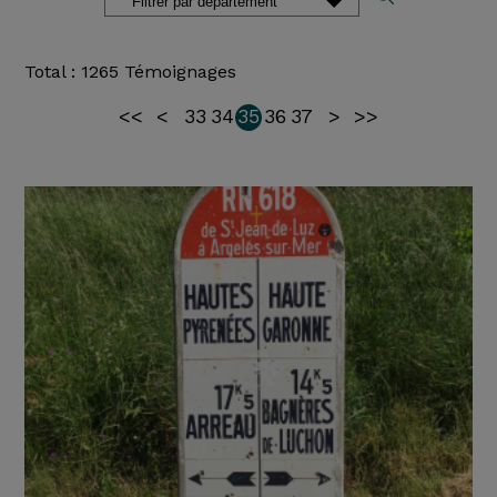
Total : 1265 Témoignages
<<
<
33
34
35
36
37
>
>>