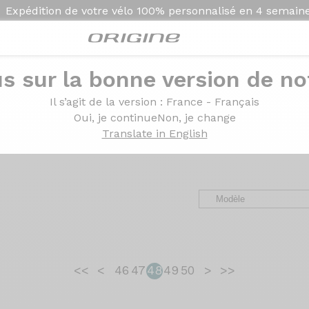
Expédition de votre vélo
100% personnalisé en
4 semain
s sur la bonne version de not
ges des clients Origin
Il s’agit de la version
: France - Français
Oui, je continue
Non, je change
Translate in English
avel, VTT et VAE. Des retours d’expérience, de la configurat
<<
<
46
47
48
49
50
>
>>