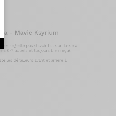
gra - Mavic Ksyrium
r
e ne regrette pas d'avoir fait confiance à
ins 6-7 appels et toujours bien reçu).
ste les dérailleurs avant et arrière à