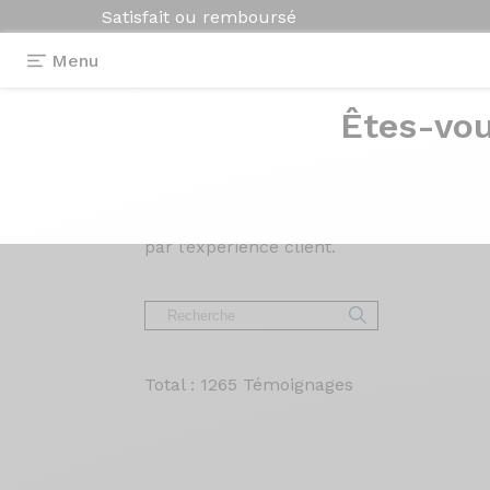
Satisfait ou remboursé
Menu
Êtes-vou
Avis et
témoigna
Lisez les avis sur nos vélos de Route, Gr
par l’expérience client.
Total : 1265 Témoignages