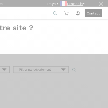
es
Pays :
Français
Contact
re site ?
e
ion du vélo à sa livraison, en passant