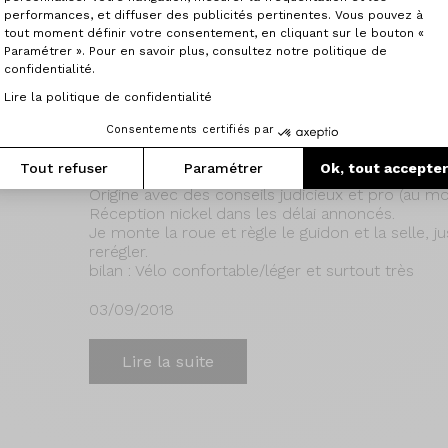
performances, et diffuser des publicités pertinentes. Vous pouvez à
Lire la suite
tout moment définir votre consentement, en cliquant sur le bouton «
Paramétrer ». Pour en savoir plus, consultez notre politique de
confidentialité.
Lire la politique de confidentialité
Axxome II 350 - Shimano Ulte
Consentements certifiés par
Tout refuser
Paramétrer
Ok, tout accepte
Voila 2 mois que j'ai reçu mon axxome II 350 et j
Origine avec des conseils judicieux et pro (au mo
Réception nickel dans les délai annoncés.
Je monte la roue et règle le guidon et la selle, ju
rerégler.
bilan : Vélo confortable/léger et surtout très
03/09/2018
Lire la suite