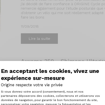
j’ai décidé de faire confiance à ORIGINE Cycle 
remercie également pour l'étude posturale que v
d’obtenir un vélo qui me soit réellement adapté 
faire les bons
11/09/2018
Lire la suite
Axxome 350 - Shimano Ultegra
En acceptant les cookies, vivez une
Mon vélo Origine 350 m'a été livré il y a un peu p
expérience sur-mesure
parfaitement réglé. Je n'ai touché à rien depuis.
la potence un poil trop longue, prise de contact 
Origine respecte votre vie privée
posait aucun problème. Ils m'ont tout de même di
Plateforme de Gestion du Consenteme
bonne. Quinze jours
Si vous donnez votre accord (consentement), nous et nos
partenaires déposerons des cookies, collecterons et utiliserons vos
10/09/2018
données de navigation, pour garantir le bon fonctionnement du site,
personnaliser votre navigation, mesurer la fréquentation et les
Axeptio consent