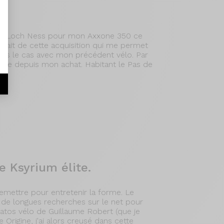
 du Loch Ness pour mon Axxone 350 ce
tisfait de cette acquisition qui me permet
t pas le cas avec mon précédent vélo. Par
ique depuis mon achat. Habitant le Pas de
r
 Ksyrium élite.
remettre pour entretenir la forme. Le
s de longues recherches sur le net pour
 Matos vélo de Guillaume Robert (que je
Origine, j'ai alors creusé dans cette