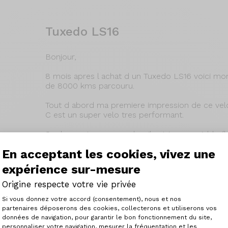
Tuxedo LS16
Bonjour,
8 mois apres l achat d un Tuxedo LS16 voici mo
de 8000 kms parcouru.
Tout d abord ma premiere impression de ce velo
C est un super velo tres performant.
Sur les routes normandes, il est tres maniable (
descentes), tres reactif et nerveux (les relances s
En acceptant les cookies, vivez une
28/08/2017
expérience sur-mesure
Origine respecte votre vie privée
Lire la suite
Plateforme de Gestion du Consenteme
Si vous donnez votre accord (consentement), nous et nos
partenaires déposerons des cookies, collecterons et utiliserons vos
données de navigation, pour garantir le bon fonctionnement du site,
personnaliser votre navigation, mesurer la fréquentation et les
Axeptio consent