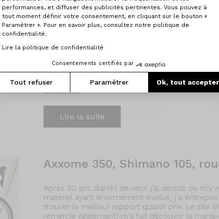
performances, et diffuser des publicités pertinentes. Vous pouvez à
Axxone 350 shimano Ultégra
tout moment définir votre consentement, en cliquant sur le bouton «
Paramétrer ». Pour en savoir plus, consultez notre politique de
confidentialité.
Découverte de la région des Highlands et tour
mois d'août. Acheté il y a 8 mois, je suis très sa
Lire la politique de confidentialité
de pratiquer sans souffrir du dos, ce qui n'étai
ailleurs, je n'ai rencontré aucun problème techn
Consentements certifiés par
Calais, l'implantation du magasin
Tout refuser
Paramétrer
Ok, tout accepte
25/08/2017
Lire la suite
Axxome 350, Shimano 105, roue
Après 20 ans d'arrêt de vélo, j'ai décidé de m'y 
matériel ayant énormément évolué, j'ai entrepri
trouver le meilleur rapport qualité prix. Le site
remercie également) m'a fait découvrir la marque 