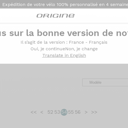
Expédition de votre vélo
100% personnalisé en
4 semain
s sur la bonne version de not
ges des clients Origin
Il s’agit de la version
: France - Français
Oui, je continue
Non, je change
Translate in English
avel, VTT et VAE. Des retours d’expérience, de la configurat
<<
<
52
53
54
55
56
>
>>