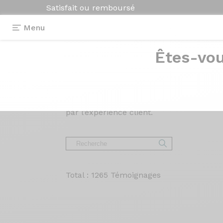
Satisfait ou remboursé
Menu
Êtes-vou
Avis et
témoigna
Lisez les avis sur nos vélos de Route, Gr
par l’expérience client.
Total : 1265 Témoignages