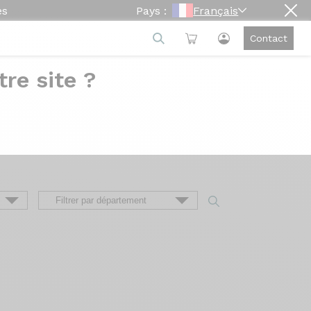
es
Pays :
Français
Contact
re site ?
e
ion du vélo à sa livraison, en passant