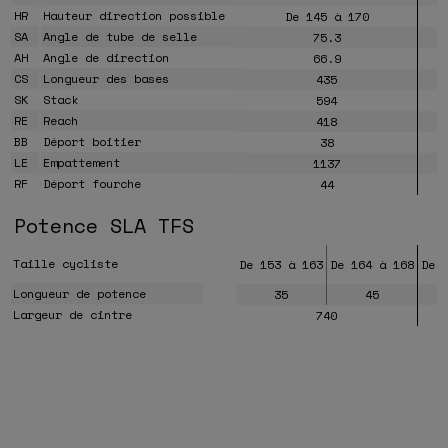
HR
Hauteur direction possible
De 145 à 170
SA
Angle de tube de selle
75.3
AH
Angle de direction
66.9
CS
Longueur des bases
435
SK
Stack
594
RE
Reach
418
BB
Déport boitier
38
LE
Empattement
1137
RF
Déport fourche
44
Potence SLA TFS
Taille cycliste
De 153 à 163
De 164 à 168
De 
Longueur de potence
35
45
Largeur de cintre
740