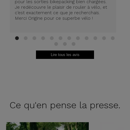
pour les sorties bikepacking bien chargées.
Je redécouvre le plaisir de rouler à vélo, et
c’est exactement ce que je recherchais.
Merci Origine pour ce superbe vélo !
1
2
3
4
5
6
7
8
9
10
11
12
13
14
15
Lire tous les avis
Ce qu'en
pense la presse.