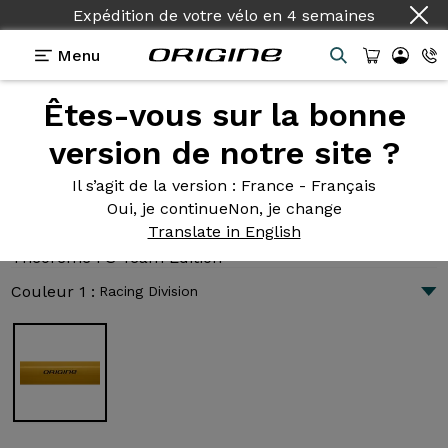
Expédition de votre vélo
en
4 semaines
Menu
Êtes-vous sur la bonne
Présentation
Technologies
version de notre site ?
Il s’agit de la version
: France - Français
Oui, je continue
Non, je change
Théorème FS Team Edition
Translate in English
6 159 €
|
10.4 kg
Théorème FS Team Edition
Couleur 1 :
Racing Division