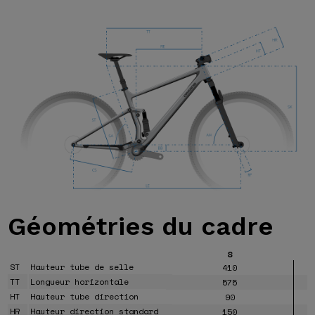
Géométries
du cadre
S
ST
Hauteur tube de selle
410
TT
Longueur horizontale
575
HT
Hauteur tube direction
90
HR
Hauteur direction standard
150