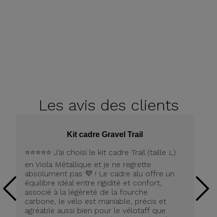
Les avis
des clients
Kit cadre Gravel Trail
⭐️⭐️⭐️⭐️⭐️ J’ai choisi le kit cadre Trail (taille L)
Pe
en Viola Métallique et je ne regrette
la
absolument pas 💜 ! Le cadre alu offre un
équilibre idéal entre rigidité et confort,
associé à la légèreté de la fourche
carbone, le vélo est maniable, précis et
agréable aussi bien pour le vélotaff que