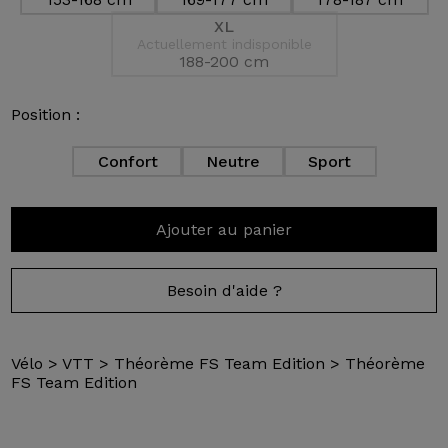
XL
Actuellement indisponible
188-200 cm
Position :
Confort
Neutre
Sport
Ajouter au panier
Besoin d'aide ?
Vélo
>
VTT
>
Théorème FS Team Edition
>
Théorème
FS Team Edition