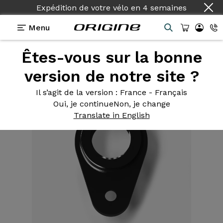
Expédition de votre vélo
en
4 semaines
Menu
Êtes-vous sur la bonne
Equipements
>
Accessoire
>
Insert fixation axe
roue avant Fourche OGV (Graxx et GT32)
version de notre site ?
Il s’agit de la version
: France - Français
Oui, je continue
Non, je change
Translate in English