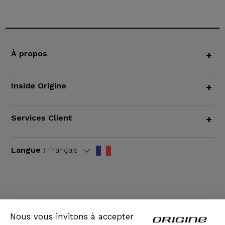
À propos
+
Inside Origine
+
Services Client
+
Langue :
Français
CGV
|
Mentions légales
Nous vous invitons à accepter