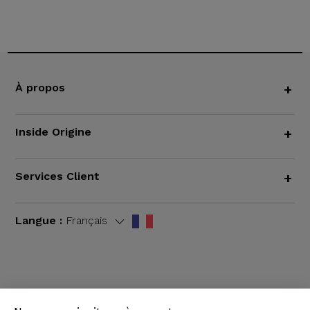
À propos
+
Inside Origine
+
Services Client
+
Langue :
Français
CGV
|
Mentions légales