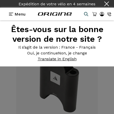
Expédition de votre vélo
en
4 semaines
Menu
Êtes-vous sur la bonne
Equipements
>
Adaptateur
>
Kit de rehausse
60mm
version de notre site ?
Il s’agit de la version
: France - Français
Oui, je continue
Non, je change
Translate in English