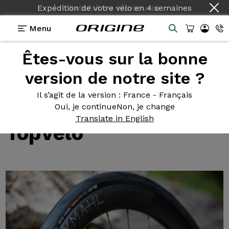
Expédition de votre vélo
en
4 semaines
Menu
Êtes-vous sur la bonne
Tests des roues Prymahl
>
Essai des nouvelles
roues Prymahl par TopVélo
version de notre site ?
Essai des
nouvelles
Il s’agit de la version
: France - Français
roues Prymahl par
Oui, je continue
Non, je change
Translate in English
TopVélo