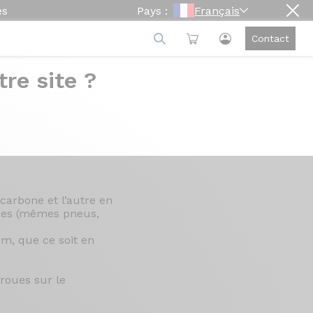
es
Pays :
Français
Contact
re site ?
té sur le terrain
carbone et l’autre en
ques (mêmes pneus,
um, que ce soit en
roues sur le