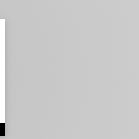
nt : Personnalisez vos Options
r