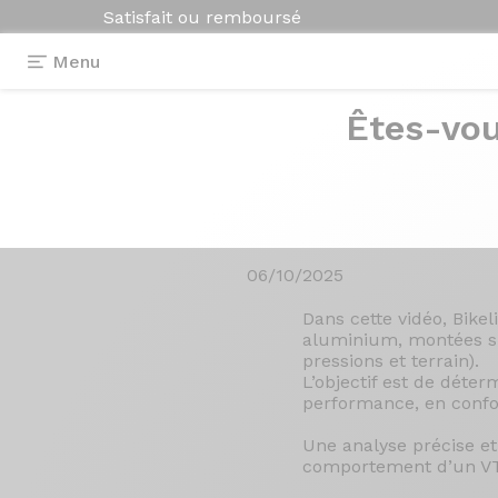
Satisfait ou remboursé
Menu
Êtes-vou
Tests des roues Prymahl
>
Prymahl Carbo
Prymahl Carbon
par Bikelive
06/10/2025
Dans cette vidéo, Bike
aluminium, montées su
pressions et terrain).
L’objectif est de déter
performance, en confor
Une analyse précise et
comportement d’un V