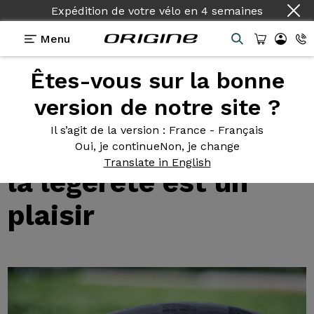
Expédition de votre vélo
en
4 semaines
Menu
Êtes-vous sur la bonne
Tests des roues Prymahl
>
Test roues Prymahl
Orion C35 X : quand la légèreté est un plaisir
version de notre site ?
Test roues
Prymahl
Il s’agit de la version
: France - Français
Orion C35 X : quand
Oui, je continue
Non, je change
Translate in English
la légèreté est un
plaisir