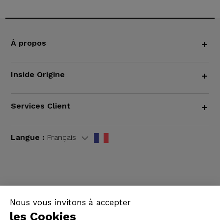
À propos
+
Inside Origine
+
Services Client
+
Langue :
Français
CGV
|
Mentions légales
Nous vous invitons à accepter
les Cookies