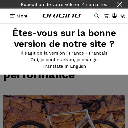
Expédition de votre vélo
en
4 semaines
Menu
Êtes-vous sur la bonne
Tests des vélos Origine
>
Axxome GTR : un vélo
français taillé pour la performance
version de notre site ?
Axxome GTR
: un vélo
Il s’agit de la version
: France - Français
français taillé pour la
Oui, je continue
Non, je change
Translate in English
performance