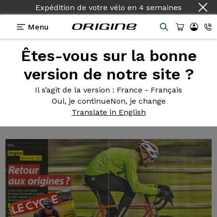
Expédition de votre vélo
en
4 semaines
Menu
Êtes-vous sur la bonne
Tests des vélos Origine
>
Le Cycle Mars 2016 Test
Axxome 350
version de notre site ?
Le Cycle
Mars 2016
Il s’agit de la version
: France - Français
Test Axxome 350
Oui, je continue
Non, je change
Translate in English