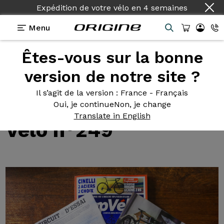
Expédition de votre vélo
en
4 semaines
Menu
Êtes-vous sur la bonne
Tests des vélos Origine
>
Test de notre Axxome II RS
- Top Vélo n°249
version de notre site ?
Test de
notre
Il s’agit de la version
: France - Français
Axxome II RS - Top
Oui, je continue
Non, je change
Translate in English
Vélo n°249