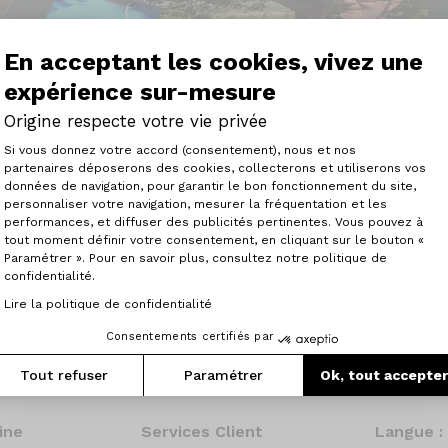
En acceptant les cookies, vivez une
expérience sur-mesure
Origine respecte votre vie privée
Plateforme de Gestion du Consenteme
Si vous donnez votre accord (consentement), nous et nos
partenaires déposerons des cookies, collecterons et utiliserons vos
données de navigation, pour garantir le bon fonctionnement du site,
personnaliser votre navigation, mesurer la fréquentation et les
Axeptio consent
 la relance, qui est nerveux, qui est très bon pour les co
performances, et diffuser des publicités pertinentes. Vous pouvez à
ort [...] J'ai été séduit [...]"
tout moment définir votre consentement, en cliquant sur le bouton «
Paramétrer ». Pour en savoir plus, consultez notre politique de
confidentialité.
Consulter l'article
Lire la politique de confidentialité
Consentements certifiés par
Tout refuser
Paramétrer
Ok, tout accepte
ine
Services Client
Langue :