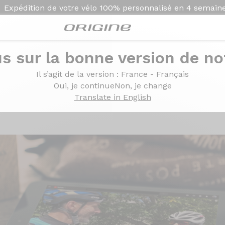
Expédition de votre vélo
100% personnalisé en
4 semain
s sur la bonne version de not
xxome II GTR par La meilleure cyclosportive de votre vie
xome II GTR par La mei
Il s’agit de la version
: France - Français
Oui, je continue
Non, je change
 votre vie
Translate in English