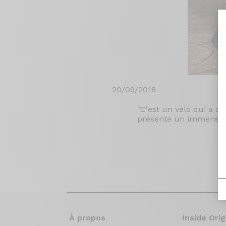
20/09/2018
"C'est un vélo qui a de
présente un immense conf
À propos
Inside Orig