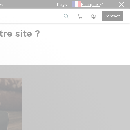
es
Pays :
Français
Contact
re site ?
lleure