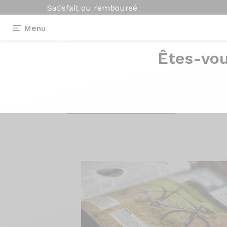
Satisfait ou remboursé
Menu
Êtes-vou
Les vélos
de rout