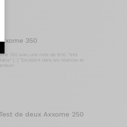
 Axxome 350
r
xome 350 avec une note de 9/10. "très
ortable" [...] "Excellent dans les relances et
alambon
 Test de deux Axxome 250