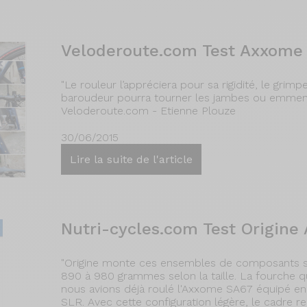
Veloderoute.com Test Axxome
"Le rouleur l’appréciera pour sa rigidité, le gri
baroudeur pourra tourner les jambes ou emmene
Veloderoute.com - Etienne Plouze
30/06/2015
Lire la suite de l'article
Nutri-cycles.com Test Origin
"Origine monte ces ensembles de composants s
890 à 980 grammes selon la taille. La fourche q
nous avions déjà roulé l'Axxome SA67 équipé en
SLR. Avec cette configuration légère, le cadre