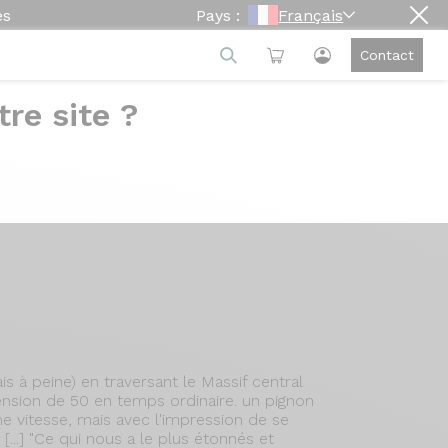
es
Pays :
Français
Contact
re site ?
e
s à peine) en traversant le Massif central
ension de 50 en temps ordinaire. un pignon
 vitesse, mais avec l'impression de se
..] "Ce qui nous a le plus étonnés et