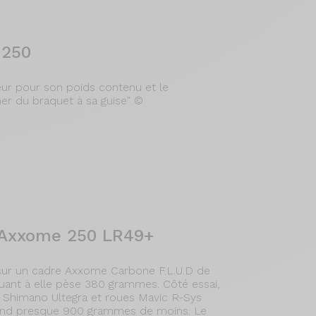
 250
mpeur pour son poids contenu et le
r du braquet à sa guise" ©
e Axxome 250 LR49+
ur un cadre Axxome Carbone F.L.U.D de
uant à elle pèse 380 grammes. Côté essai,
 Shimano Ultegra et roues Mavic R-Sys
 rend presque 900 grammes de moins. Le