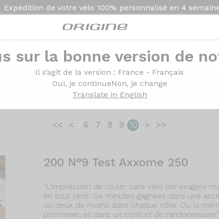
Expédition de votre vélo
100% personnalisé en
4 semain
s sur la bonne version de not
e Origine dans la press
Il s’agit de la version
: France - Français
Oui, je continue
Non, je change
Translate in English
<<
<
6
7
8
9
10
>
>>
200 N°9 Test Axxome 250
"L'impression de rouler sans vélo (on exagère mai
en tout sens. Six minutes gagnées dans une asc
ou deux de moins dans chaque côte. Ou la même
promener, et dans un confort de randonneuses" [.