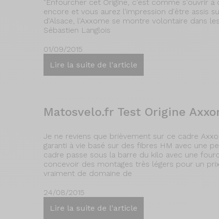
"Enfourcher cet Origine, c'est comme s'ouvrir à d
encore et vous aurez l'impression d'être assis sur 
d'Alsace, l'Axxome se montre volontaire dans 
Sébastien Langlois
01/09/2015
Lire la suite de l'article
Matosvelo.fr Test Origine Ax
Je ne reviens que brièvement sur ce cadre Axxom
garanti à vie basé sur des fibres HM avec une pei
cadre passe sous la barre du kilo avec une fou
concevoir des montages très légers pour un prix
vraiment de domaine de
24/08/2015
Lire la suite de l'article