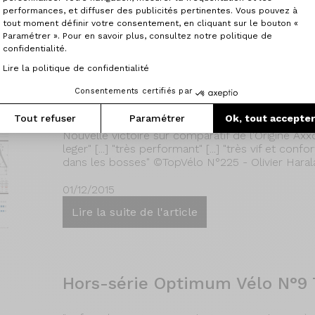
01/01/2016
performances, et diffuser des publicités pertinentes. Vous pouvez à
tout moment définir votre consentement, en cliquant sur le bouton «
Lire la suite de l'article
Paramétrer ». Pour en savoir plus, consultez notre politique de
confidentialité.
Lire la politique de confidentialité
Consentements certifiés par
Top Vélo Décembre 2015 Test
Tout refuser
Paramétrer
Ok, tout accepte
Nouvelle victoire sur comparatif de l'Origine Ax
leger" [...] "très performant" [...] "très vif et conf
dans les bosses" ©TopVélo N°225 - Olivier Har
01/12/2015
Lire la suite de l'article
Hors-série Optimum Vélo N°9