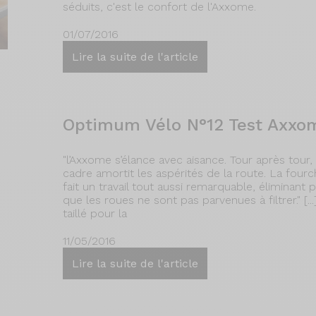
séduits, c'est le confort de l'Axxome.
01/07/2016
Lire la suite de l'article
Optimum Vélo N°12 Test Axxo
"l’Axxome s’élance avec aisance. Tour après tour
cadre amortit les aspérités de la route. La four
fait un travail tout aussi remarquable, éliminant
que les roues ne sont pas parvenues à filtrer." [.
taillé pour la
11/05/2016
Lire la suite de l'article