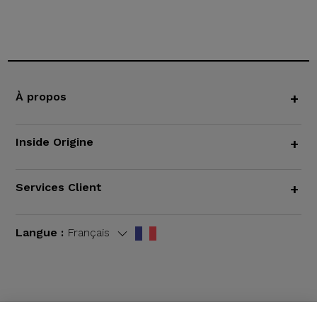
À propos
+
Inside Origine
+
Services Client
+
Langue :
Français
CGV
|
Mentions légales