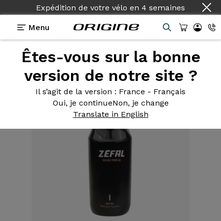
Expédition de votre vélo
en
4 semaines
Menu
Êtes-vous sur la bonne
Equipements
>
Bidon
>
Sense Pro 650 ml noir
version de notre site ?
Il s’agit de la version
: France - Français
Oui, je continue
Non, je change
Translate in English