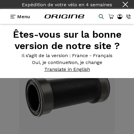
Expédition de votre vélo
en
4 semaines
Menu
Êtes-vous sur la bonne
Equipements
>
Boîtier
>
DUB PF86,5
version de notre site ?
Il s’agit de la version
: France - Français
Oui, je continue
Non, je change
Translate in English