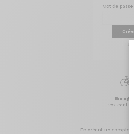
Mot de passe
Crée
J'
Enregis
vos configu
En créant un compte v