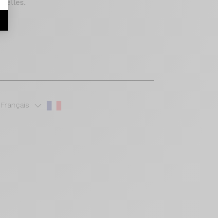
nnelles
.
r
Français