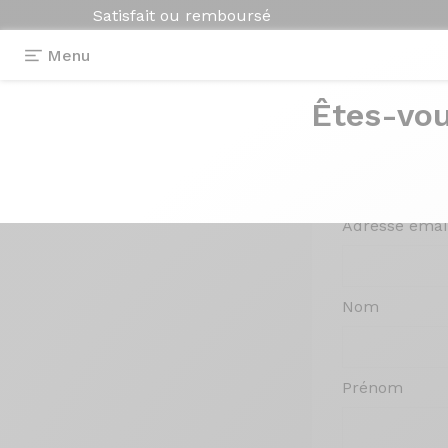
Satisfait ou remboursé
Menu
Mon
compte
Êtes-vou
Je cr
Adresse emai
Nom
Prénom