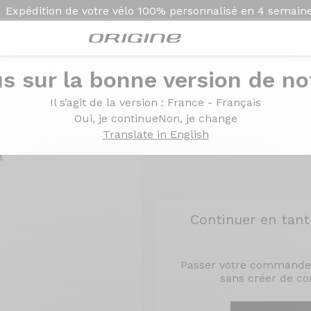
Expédition de votre vélo
100% personnalisé en
4 semain
s sur la bonne version de not
Il s’agit de la version
: France - Français
Oui, je continue
Non, je change
ée mon compte
Translate in English
l
Continuer en tant 
Passer votre commande
sans créer de c