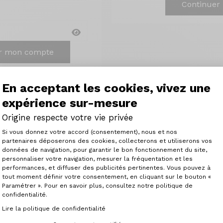
Continuer
r mon compte
ai un compte
En acceptant les cookies, vivez une
expérience sur-mesure
Origine respecte votre vie privée
Plateforme de Gestion du Consenteme
Si vous donnez votre accord (consentement), nous et nos
partenaires déposerons des cookies, collecterons et utiliserons vos
données de navigation, pour garantir le bon fonctionnement du site,
personnaliser votre navigation, mesurer la fréquentation et les
Axeptio consent
trez
Suivez
C
performances, et diffuser des publicités pertinentes. Vous pouvez à
rations
vos commandes
facili
tout moment définir votre consentement, en cliquant sur le bouton «
é
Paramétrer ». Pour en savoir plus, consultez notre politique de
confidentialité.
Lire la politique de confidentialité
ous recevrez nos communications. Vous pouvez vous dési