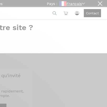
es
Pays :
Français
Contact
re site ?
qu'invité
 rapidement,
ompte.