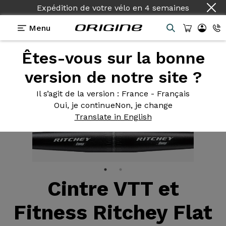
Expédition de votre vélo
en
4 semaines
Menu
Êtes-vous sur la bonne
Equipements
>
Cintre Plat
>
Flat 580
version de notre site ?
Il s’agit de la version
: France - Français
Oui, je continue
Non, je change
Translate in English
Cintre VTT et
Fitness Ritchey Flat