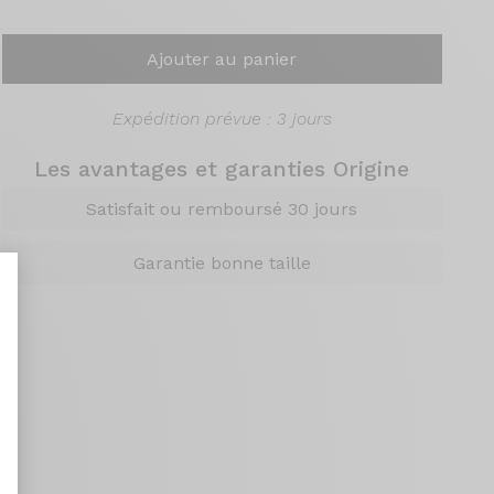
Ajouter au panier
Expédition prévue : 3 jours
Les avantages et garanties Origine
Satisfait ou remboursé 30 jours
Garantie bonne taille
nt : Personnalisez vos Options