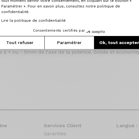
tout moment définir votre consentement, en cliquant sur le bouton «
Paramétrer ». Pour en savoir plus, consultez notre politique de
confidentialité.
Lire la politique de confidentialité
Consentements certifiés par
X Comp est dessiné pour le Cross Country sportif. Il a un
Tout refuser
Paramétrer
Ok, tout accepte
 aux poignets d'être dans leur position la plus naturelle. I
es à + ou - 5mm de l'axe de la potence. Solide et économi
ine
Services Client
Langue :
Garanties