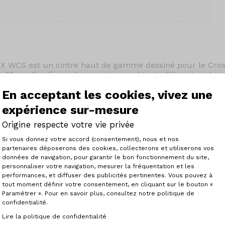
X WCS est un cintre haut de gamme dessiné pour le Cross 
9° sur l'arrière qui permet aux poignets d'être dans leur 
sible afin de positionner les poignées à + ou - 5mm de l'axe
En acceptant les cookies, vivez une
m 7050.
expérience sur-mesure
Origine respecte votre vie privée
Plateforme de Gestion du Consenteme
Si vous donnez votre accord (consentement), nous et nos
partenaires déposerons des cookies, collecterons et utiliserons vos
données de navigation, pour garantir le bon fonctionnement du site,
personnaliser votre navigation, mesurer la fréquentation et les
Axeptio consent
performances, et diffuser des publicités pertinentes. Vous pouvez à
tout moment définir votre consentement, en cliquant sur le bouton «
Paramétrer ». Pour en savoir plus, consultez notre politique de
confidentialité.
Articles similaires
Lire la politique de confidentialité