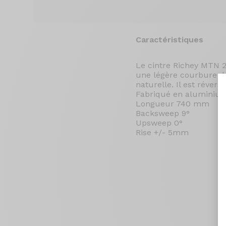
Caractéristiques
Le cintre Richey MTN 2
une légère courbure de 
naturelle. Il est réver
Fabriqué en aluminiu
Longueur 740 mm
Backsweep 9°
Upsweep 0°
Rise +/- 5mm